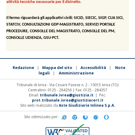
attività tecniche necessarie per il distretto.
Il fermo riguarderà gli applicativi civili: SICID, SIECIC, SIGP, CUA SICI,
STATCIV, CONSULTAZIONI GDP-MAGISTRATO, SERVIZI PORTALE
PROCEDURE, CONSOLLE DEL MAGISTRATO, CONSOLLE DEL PM,
CONSOLLE UDIENZA, GSU-PCT.
Redazione
Mappa del sito
Accessibilità
Note
|
|
|
legali
Amministrazione
|
Tribunale di Ivrea - Via Cesare Pavese n. 2 - 10015 Ivrea (TO)
Centralino: 0125 - 284256 | Fax: 0125 - 284357
Email:
tribunale.ivrea@giustizia.it
| Pec:
prot.tribunale.ivrea@giustiziacert.it
Sito web realizzato da
Aste Giudiziarie Inlinea S.p.A.
Sito ottimizzato per: