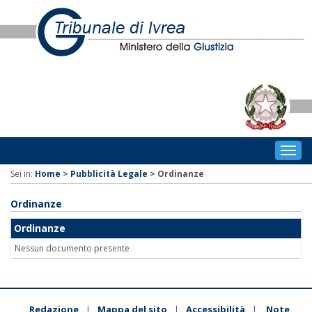
Togg
navig
Sei in:
Home
>
Pubblicità Legale
>
Ordinanze
Ordinanze
Ordinanze
Nessun documento presente
Redazione
Mappa del sito
Accessibilità
Note
|
|
|